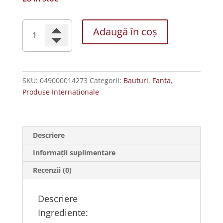
Cantitate
Adaugă în coș
Fanta
Bautura
Pineapple
Soda
SKU:
049000014273
Categorii:
Bauturi
,
Fanta
,
355ml
Produse Internationale
Descriere
Informații suplimentare
Recenzii (0)
Descriere
Ingrediente: