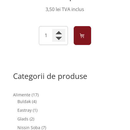
3,50
lei
TVA inclus
Cantitate
Xixo
Ice
Tea
Capsuni
250ml
Categorii de produse
17
Alimente
17
4
produse
Buldak
4
produse
1
Eastray
1
produs
2
Glads
2
produse
7
Nissin Soba
7