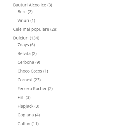
produse
3
Bauturi Alcoolice
3
2
produse
Bere
2
produse
1
Vinuri
1
produs
28
Cele mai populare
28
de
134
Dulciuri
134
produse
6
de
7days
6
produse
produse
2
Belvita
2
produse
9
Cerbona
9
produse
1
Choco Cocos
1
produs
23
Cornexi
23
de
2
Ferrero Rocher
2
produse
produse
3
Fini
3
produse
3
Flapjack
3
produse
4
Goplana
4
produse
11
Gullon
11
produse