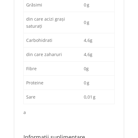
Grăsimi
0 g
din care acizi grași
0 g
saturați
Carbohidrati
4,6g
din care zaharuri
4,6g
Fibre
0g
Proteine
0 g
Sare
0,01 g
a
Informații suplimentare