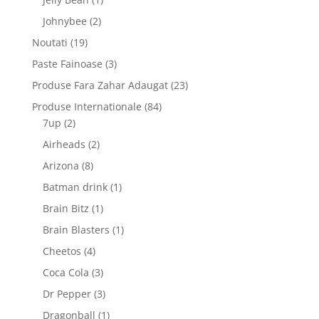
produs
2
Johnybee
2
produse
19
Noutati
19
produse
3
Paste Fainoase
3
produse
23
Produse Fara Zahar Adaugat
23
de
84
Produse Internationale
84
produse
2
de
7up
2
produse
produse
2
Airheads
2
produse
8
Arizona
8
produse
1
Batman drink
1
produs
1
Brain Bitz
1
produs
1
Brain Blasters
1
produs
4
Cheetos
4
produse
3
Coca Cola
3
produse
3
Dr Pepper
3
produse
1
Dragonball
1