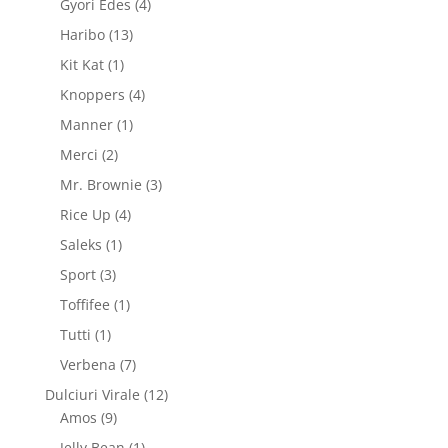
4
Gyori Edes
4
produse
13
Haribo
13
produse
1
Kit Kat
1
produs
4
Knoppers
4
produse
1
Manner
1
produs
2
Merci
2
produse
3
Mr. Brownie
3
produse
4
Rice Up
4
produse
1
Saleks
1
produs
3
Sport
3
produse
1
Toffifee
1
produs
1
Tutti
1
produs
7
Verbena
7
produse
12
Dulciuri Virale
12
9
produse
Amos
9
produse
1
Jelly Bean
1