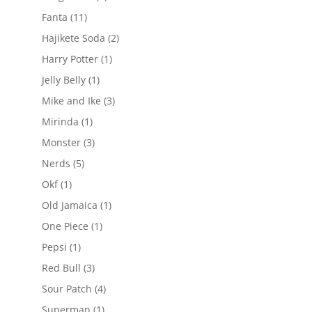
produs
11
Fanta
11
produse
2
Hajikete Soda
2
produse
1
Harry Potter
1
produs
1
Jelly Belly
1
produs
3
Mike and Ike
3
produse
1
Mirinda
1
produs
3
Monster
3
produse
5
Nerds
5
produse
1
Okf
1
produs
1
Old Jamaica
1
produs
1
One Piece
1
produs
1
Pepsi
1
produs
3
Red Bull
3
produse
4
Sour Patch
4
produse
1
Superman
1