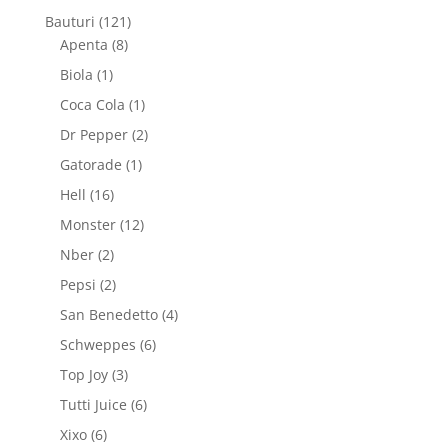
produse
121
Bauturi
121
8
de
Apenta
8
produse
produse
1
Biola
1
produs
1
Coca Cola
1
produs
2
Dr Pepper
2
produse
1
Gatorade
1
produs
16
Hell
16
produse
12
Monster
12
produse
2
Nber
2
produse
2
Pepsi
2
produse
4
San Benedetto
4
produse
6
Schweppes
6
produse
3
Top Joy
3
produse
6
Tutti Juice
6
produse
6
Xixo
6