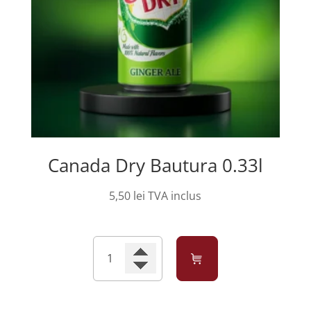
Canada Dry Bautura 0.33l
5,50
lei
TVA inclus
Cantitate
Canada
Dry
Bautura
0.33l