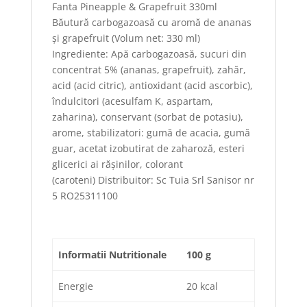
Fanta Pineapple & Grapefruit 330ml
Băutură carbogazoasă cu aromă de ananas
și grapefruit (Volum net: 330 ml)
Ingrediente: Apă carbogazoasă, sucuri din
concentrat 5% (ananas, grapefruit), zahăr,
acid (acid citric), antioxidant (acid ascorbic),
îndulcitori (acesulfam K, aspartam,
zaharina), conservant (sorbat de potasiu),
arome, stabilizatori: gumă de acacia, gumă
guar, acetat izobutirat de zaharoză, esteri
glicerici ai rășinilor, colorant
(caroteni) Distribuitor: Sc Tuia Srl Sanisor nr
5 RO25311100
Informatii Nutritionale
100 g
Energie
20 kcal