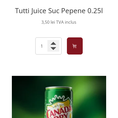
Tutti Juice Suc Pepene 0.25l
3,50
lei
TVA inclus
Cantitate
Tutti
Juice
Suc
Pepene
0.25l