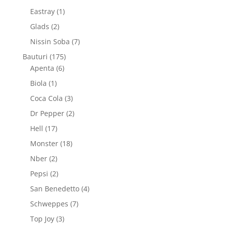
produse
1
Eastray
1
produs
2
Glads
2
produse
7
Nissin Soba
7
produse
175
Bauturi
175
6
de
Apenta
6
produse
produse
1
Biola
1
produs
3
Coca Cola
3
produse
2
Dr Pepper
2
produse
17
Hell
17
produse
18
Monster
18
produse
2
Nber
2
produse
2
Pepsi
2
produse
4
San Benedetto
4
produse
7
Schweppes
7
produse
3
Top Joy
3