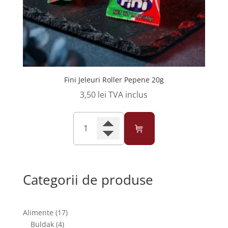
Fini Jeleuri Roller Pepene 20g
3,50
lei
TVA inclus
Cantitate
Fini
Jeleuri
Roller
Pepene
Categorii de produse
20g
17
Alimente
17
4
produse
Buldak
4