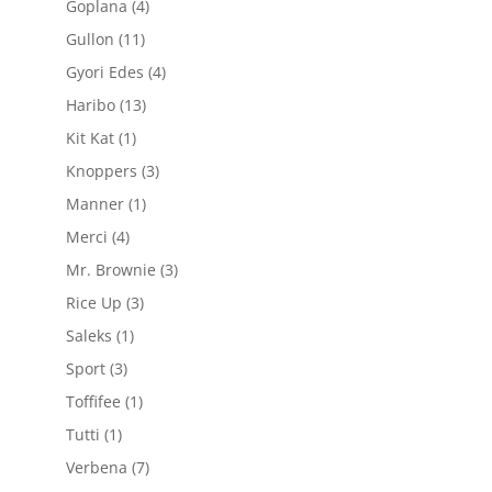
4
Goplana
4
produse
11
Gullon
11
produse
4
Gyori Edes
4
produse
13
Haribo
13
produse
1
Kit Kat
1
produs
3
Knoppers
3
produse
1
Manner
1
produs
4
Merci
4
produse
3
Mr. Brownie
3
produse
3
Rice Up
3
produse
1
Saleks
1
produs
3
Sport
3
produse
1
Toffifee
1
produs
1
Tutti
1
produs
7
Verbena
7
produse