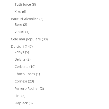
produse
8
Tutti Juice
8
produse
6
Xixo
6
produse
3
Bauturi Alcoolice
3
2
produse
Bere
2
produse
1
Vinuri
1
produs
30
Cele mai populare
30
de
147
Dulciuri
147
produse
5
de
7days
5
produse
produse
2
Belvita
2
produse
10
Cerbona
10
produse
1
Choco Cocos
1
produs
23
Cornexi
23
de
2
Ferrero Rocher
2
produse
produse
3
Fini
3
produse
3
Flapjack
3
produse