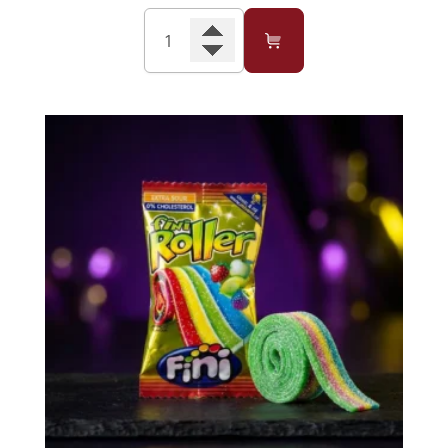
Cantitate
Fini
Jeleuri
Roller
Capsuni
20g