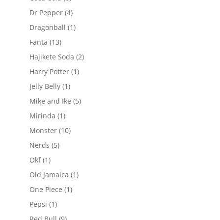
produse
4
Dr Pepper
4
produse
1
Dragonball
1
produs
13
Fanta
13
produse
2
Hajikete Soda
2
produse
1
Harry Potter
1
produs
1
Jelly Belly
1
produs
5
Mike and Ike
5
produse
1
Mirinda
1
produs
10
Monster
10
produse
5
Nerds
5
produse
1
Okf
1
produs
1
Old Jamaica
1
produs
1
One Piece
1
produs
1
Pepsi
1
produs
9
Red Bull
9