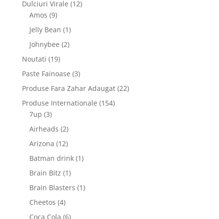
12
Dulciuri Virale
12
9
produse
Amos
9
produse
1
Jelly Bean
1
produs
2
Johnybee
2
produse
19
Noutati
19
produse
3
Paste Fainoase
3
produse
22
Produse Fara Zahar Adaugat
22
de
154
Produse Internationale
154
produse
3
de
7up
3
produse
produse
2
Airheads
2
produse
12
Arizona
12
produse
1
Batman drink
1
produs
1
Brain Bitz
1
produs
1
Brain Blasters
1
produs
4
Cheetos
4
produse
6
Coca Cola
6