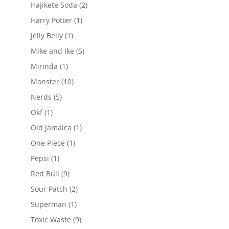
produse
2
Hajikete Soda
2
produse
1
Harry Potter
1
produs
1
Jelly Belly
1
produs
5
Mike and Ike
5
produse
1
Mirinda
1
produs
10
Monster
10
produse
5
Nerds
5
produse
1
Okf
1
produs
1
Old Jamaica
1
produs
1
One Piece
1
produs
1
Pepsi
1
produs
9
Red Bull
9
produse
2
Sour Patch
2
produse
1
Superman
1
produs
9
Toxic Waste
9