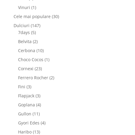
produse
1
Vinuri
1
produs
30
Cele mai populare
30
de
147
Dulciuri
147
produse
5
de
7days
5
produse
produse
2
Belvita
2
produse
10
Cerbona
10
produse
1
Choco Cocos
1
produs
23
Cornexi
23
de
2
Ferrero Rocher
2
produse
produse
3
Fini
3
produse
3
Flapjack
3
produse
4
Goplana
4
produse
11
Gullon
11
produse
4
Gyori Edes
4
produse
13
Haribo
13