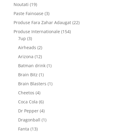
produse
19
Noutati
19
produse
3
Paste Fainoase
3
produse
22
Produse Fara Zahar Adaugat
22
de
154
Produse Internationale
154
produse
3
de
7up
3
produse
produse
2
Airheads
2
produse
12
Arizona
12
produse
1
Batman drink
1
produs
1
Brain Bitz
1
produs
1
Brain Blasters
1
produs
4
Cheetos
4
produse
6
Coca Cola
6
produse
4
Dr Pepper
4
produse
1
Dragonball
1
produs
13
Fanta
13