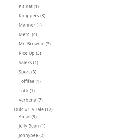
produse
1
Kit Kat
1
produs
3
Knoppers
3
produse
1
Manner
1
produs
4
Merci
4
produse
3
Mr. Brownie
3
produse
3
Rice Up
3
produse
1
Saleks
1
produs
3
Sport
3
produse
1
Toffifee
1
produs
1
Tutti
1
produs
7
Verbena
7
produse
12
Dulciuri Virale
12
9
produse
Amos
9
produse
1
Jelly Bean
1
produs
2
Johnybee
2