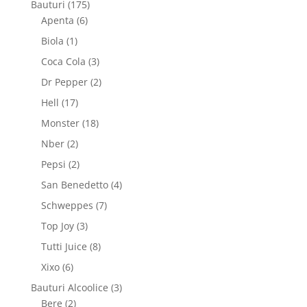
175
Bauturi
175
6
de
Apenta
6
produse
produse
1
Biola
1
produs
3
Coca Cola
3
produse
2
Dr Pepper
2
produse
17
Hell
17
produse
18
Monster
18
produse
2
Nber
2
produse
2
Pepsi
2
produse
4
San Benedetto
4
produse
7
Schweppes
7
produse
3
Top Joy
3
produse
8
Tutti Juice
8
produse
6
Xixo
6
produse
3
Bauturi Alcoolice
3
2
produse
Bere
2