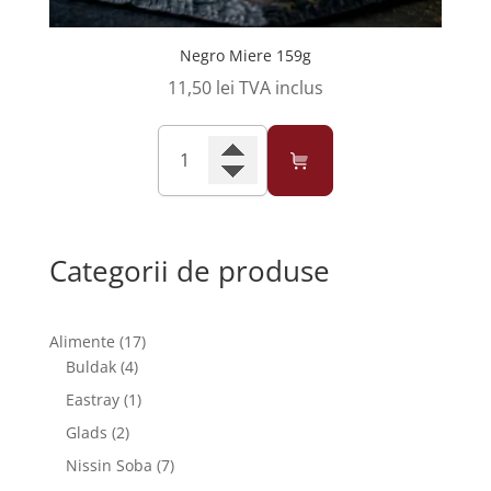
Negro Miere 159g
11,50
lei
TVA inclus
Cantitate
Negro
Miere
159g
Categorii de produse
17
Alimente
17
4
produse
Buldak
4
produse
1
Eastray
1
produs
2
Glads
2
produse
7
Nissin Soba
7
produse