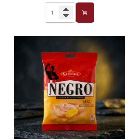
Cantitate
Negro
Bomboane
Classic
159g