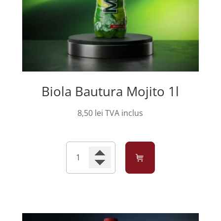
Biola Bautura Mojito 1l
8,50
lei
TVA inclus
Cantitate
Biola
Bautura
Mojito
1l