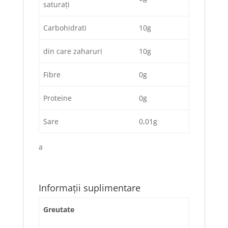
saturați
Carbohidrati
10g
din care zaharuri
10g
Fibre
0g
Proteine
0g
Sare
0,01g
a
Informații suplimentare
Greutate