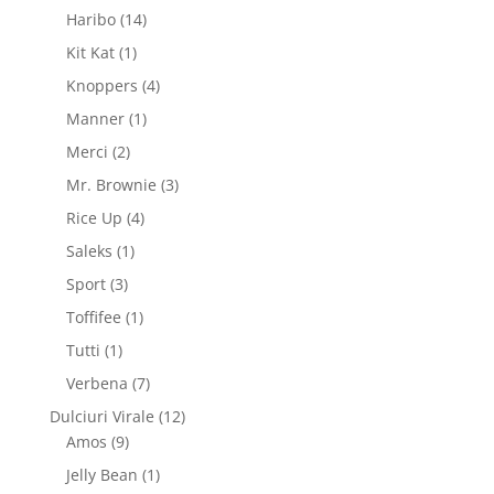
produse
14
Haribo
14
produse
1
Kit Kat
1
produs
4
Knoppers
4
produse
1
Manner
1
produs
2
Merci
2
produse
3
Mr. Brownie
3
produse
4
Rice Up
4
produse
1
Saleks
1
produs
3
Sport
3
produse
1
Toffifee
1
produs
1
Tutti
1
produs
7
Verbena
7
produse
12
Dulciuri Virale
12
9
produse
Amos
9
produse
1
Jelly Bean
1