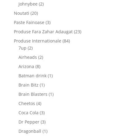
produs
2
Johnybee
2
produse
20
Noutati
20
de
3
Paste Fainoase
3
produse
produse
23
Produse Fara Zahar Adaugat
23
de
84
Produse Internationale
84
produse
2
de
7up
2
produse
produse
2
Airheads
2
produse
8
Arizona
8
produse
1
Batman drink
1
produs
1
Brain Bitz
1
produs
1
Brain Blasters
1
produs
4
Cheetos
4
produse
3
Coca Cola
3
produse
3
Dr Pepper
3
produse
1
Dragonball
1
produs