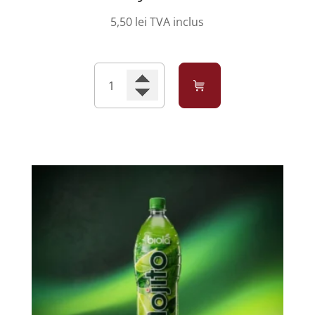
5,50
lei
TVA inclus
Cantitate
Canada
Dry
Bautura
0.33l