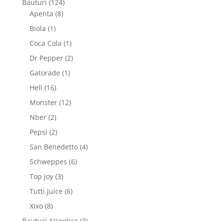
124
Bauturi
124
8
de
Apenta
8
produse
produse
1
Biola
1
produs
1
Coca Cola
1
produs
2
Dr Pepper
2
produse
1
Gatorade
1
produs
16
Hell
16
produse
12
Monster
12
produse
2
Nber
2
produse
2
Pepsi
2
produse
4
San Benedetto
4
produse
6
Schweppes
6
produse
3
Top Joy
3
produse
6
Tutti Juice
6
produse
8
Xixo
8
produse
3
Bauturi Alcoolice
3