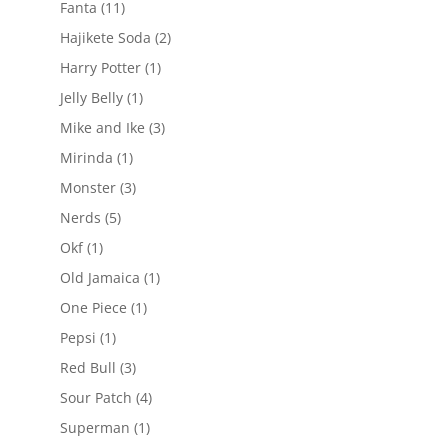
11
Fanta
11
produse
2
Hajikete Soda
2
produse
1
Harry Potter
1
produs
1
Jelly Belly
1
produs
3
Mike and Ike
3
produse
1
Mirinda
1
produs
3
Monster
3
produse
5
Nerds
5
produse
1
Okf
1
produs
1
Old Jamaica
1
produs
1
One Piece
1
produs
1
Pepsi
1
produs
3
Red Bull
3
produse
4
Sour Patch
4
produse
1
Superman
1