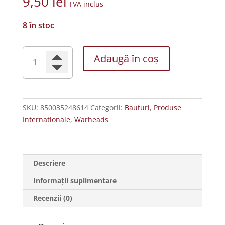
9,50
lei
TVA inclus
8 în stoc
Cantitate
Adaugă în coș
Warheads
Bomboane
Sour
Watermelon
SKU:
850035248614
Categorii:
Bauturi
,
Produse
Soda
Internationale
,
Warheads
355ml
Descriere
Informații suplimentare
Recenzii (0)