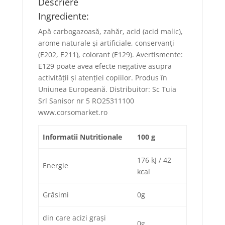
Descriere
Ingrediente:
Apă carbogazoasă, zahăr, acid (acid malic),
arome naturale și artificiale, conservanți
(E202, E211), colorant (E129). Avertismente:
E129 poate avea efecte negative asupra
activității și atenției copiilor. Produs în
Uniunea Europeană. Distribuitor: Sc Tuia
Srl Sanisor nr 5 RO25311100
www.corsomarket.ro
Informatii Nutritionale
100 g
176 kJ / 42
Energie
kcal
Grăsimi
0g
din care acizi grași
0g