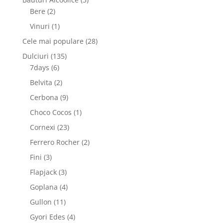
2
produse
Bere
2
produse
1
Vinuri
1
produs
28
Cele mai populare
28
de
135
Dulciuri
135
produse
6
de
7days
6
produse
produse
2
Belvita
2
produse
9
Cerbona
9
produse
1
Choco Cocos
1
produs
23
Cornexi
23
de
2
Ferrero Rocher
2
produse
produse
3
Fini
3
produse
3
Flapjack
3
produse
4
Goplana
4
produse
11
Gullon
11
produse
4
Gyori Edes
4