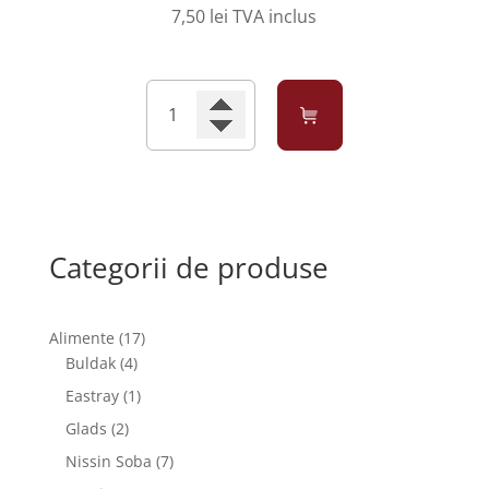
7,50
lei
TVA inclus
Cantitate
Apenta
Bautura
Vitamixx
Afine-
lev
Zero
Categorii de produse
1.5l
17
Alimente
17
4
produse
Buldak
4
produse
1
Eastray
1
produs
2
Glads
2
produse
7
Nissin Soba
7
produse